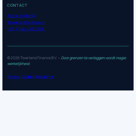
CONTACT
f.vantiggelen@
toverlandfinance.nl
+31 (0)46 433 2300
© 2026 Toverland Finance B.V. —
Door grenzen te verleggen wordt magie
werkelijkheid.
Privacy
·
Cookies
·
Disclaimer