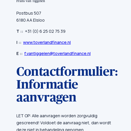
Frans van Tiggelen
Postbus 507
6180 AA Elsloo
T ::
+31 (0) 6 25 02 75 39
I ::
www.toverlandfinance.nl
E ::
f.vantiggelen@toverlandfinance.nl
Contactformulier:
Informatie
aanvragen
LET OP: Alle aanvragen worden zorgvuldig
gescreend! Voldoet de aanvraag niet, dan wordt
deze niet in behandeling genomen.