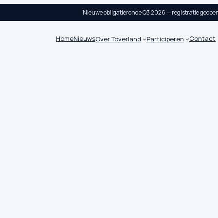
Nieuwe obligatieronde Q3 2026 — registratie geope
Home
Nieuws
Contact
Over Toverland
Participeren